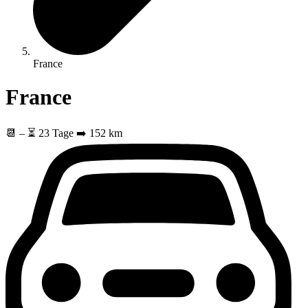
France
France
📆
–
⏳ 23 Tage
➡️ 152 km