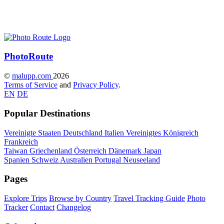
Photo
Route
©
malupp.com
2026
Terms of Service
and
Privacy Policy
.
EN
DE
Popular Destinations
Vereinigte Staaten
Deutschland
Italien
Vereinigtes Königreich
Frankreich
Taiwan
Griechenland
Österreich
Dänemark
Japan
Spanien
Schweiz
Australien
Portugal
Neuseeland
Pages
Explore Trips
Browse by Country
Travel Tracking Guide
Photo
Tracker
Contact
Changelog