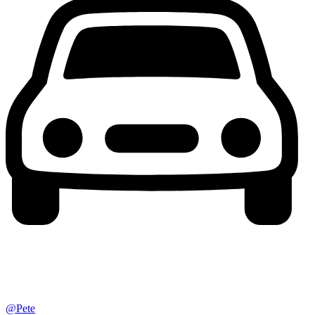
@Pete