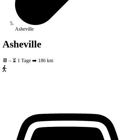
Asheville
Asheville
📆
–
⏳ 1 Tage
➡️ 186 km