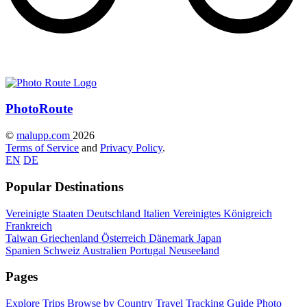
Photo
Route
©
malupp.com
2026
Terms of Service
and
Privacy Policy
.
EN
DE
Popular Destinations
Vereinigte Staaten
Deutschland
Italien
Vereinigtes Königreich
Frankreich
Taiwan
Griechenland
Österreich
Dänemark
Japan
Spanien
Schweiz
Australien
Portugal
Neuseeland
Pages
Explore Trips
Browse by Country
Travel Tracking Guide
Photo