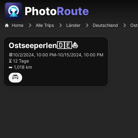
Photo
Route
Home
Alle Trips
Länder
Deutschland
Ost
Ostseeperlen🇩🇪⛵️
📆
10/2/2024, 10:00 PM
–
10/15/2024, 10:00 PM
⏳ 12 Tage
➡️ 1,018 km