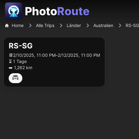
Photo
Route
Home
Alle Trips
Länder
Australien
RS-SG
RS-SG
📆
2/10/2025, 11:00 PM
–
2/12/2025, 11:00 PM
⏳ 1 Tage
➡️ 1,262 km