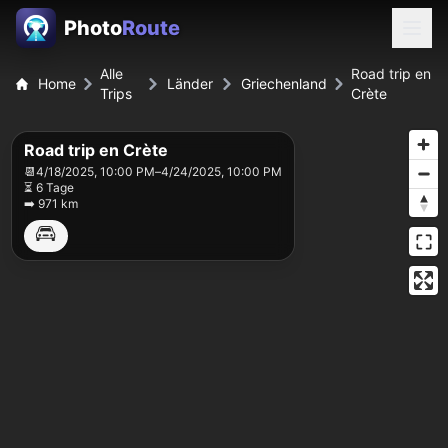
Photo
Route
Alle
Road trip en
Home
Länder
Griechenland
Trips
Crète
Road trip en Crète
📆
4/18/2025, 10:00 PM
–
4/24/2025, 10:00 PM
⏳ 6 Tage
➡️ 971 km