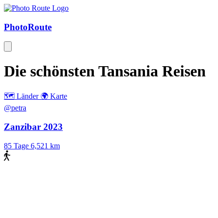
Photo
Route
Die schönsten
Tansania
Reisen
🗺️ Länder
🌍 Karte
@petra
Zanzibar 2023
85 Tage
6,521 km