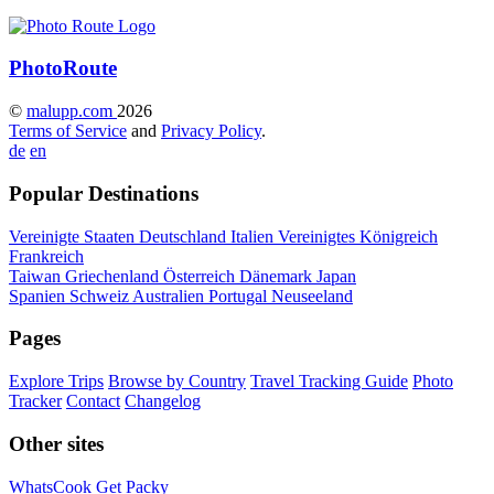
Photo
Route
©
malupp.com
2026
Terms of Service
and
Privacy Policy
.
de
en
Popular Destinations
Vereinigte Staaten
Deutschland
Italien
Vereinigtes Königreich
Frankreich
Taiwan
Griechenland
Österreich
Dänemark
Japan
Spanien
Schweiz
Australien
Portugal
Neuseeland
Pages
Explore Trips
Browse by Country
Travel Tracking Guide
Photo
Tracker
Contact
Changelog
Other sites
WhatsCook
Get Packy